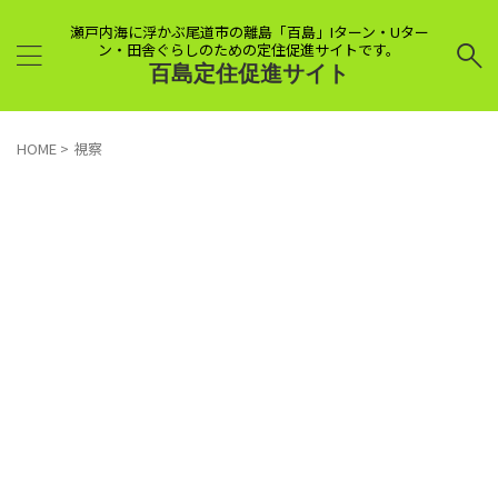
瀬戸内海に浮かぶ尾道市の離島「百島」Iターン・Uター
ン・田舎ぐらしのための定住促進サイトです。
百島定住促進サイト
HOME
>
視察