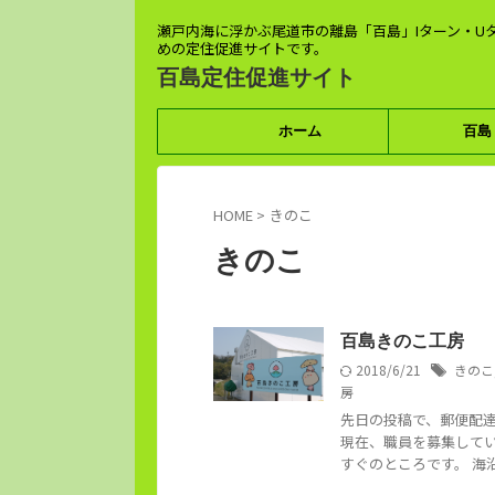
瀬戸内海に浮かぶ尾道市の離島「百島」Iターン・U
めの定住促進サイトです。
百島定住促進サイト
ホーム
百島
HOME
>
きのこ
きのこ
百島きのこ工房
2018/6/21
きのこ
房
先日の投稿で、郵便配
現在、職員を募集して
すぐのところです。 海沿い