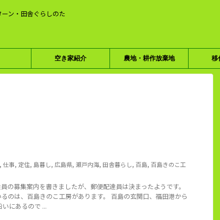
ターン・田舎ぐらしのた
空き家紹介
農地・耕作放棄地
移
,
仕事
,
定住
,
島暮し
,
広島県
,
瀬戸内海
,
田舎暮らし
,
百島
,
百島きのこ工
達員の募集案内を書きましたが、郵便配達員は決まったようです。
いるのは、百島きのこ工房があります。 百島の玄関口、福田港から
にあるので ...