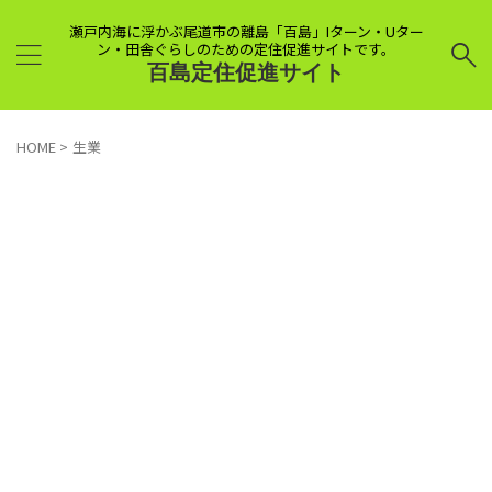
瀬戸内海に浮かぶ尾道市の離島「百島」Iターン・Uター
ン・田舎ぐらしのための定住促進サイトです。
百島定住促進サイト
HOME
>
生業